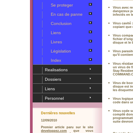
Se proteger
Virus avec r
dangereux pou
En cas de panne
infectés en 
Conclusion
Virus cavité :
copiant que 
Liens
Virus compa
fichier d’ori
Livres
disque et le
Législation
Virus parasit
qu’il contien
Index
Virus résidan
un virus de 
Realisations
Stay Resident
COMMAND.COM,
Dossiers
Virus de boot
disque est in
Liens
les disquett
Personnel
Virus logique
code dans un
Virus code s
Dernières nouvelles
compilé donn
programmation
12/09/2010
suite devront
Premier article paru sur le site
developpez.com
que vous