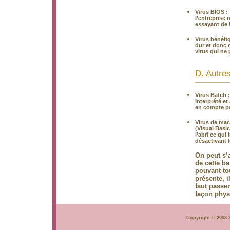
Virus BIOS :
l’entreprise 
essayant de l
Virus bénéfi
dur et donc 
virus qui ne 
D. Autres
Virus Batch 
interprété et
en compte par
Virus de macr
(Visual Basic
l’abri ce qui
désactivant l
On peut s’
de cette ba
pouvant to
présente, 
faut passer
façon physi
Copyright © 2008-2