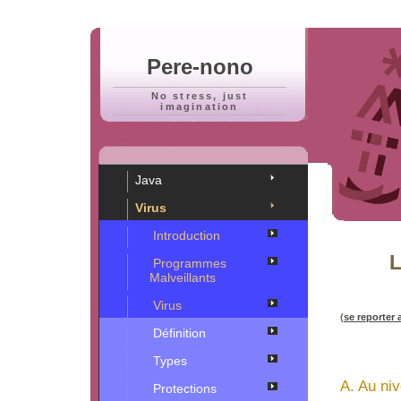
Pere-nono
No stress, just
imagination
Java
Virus
Introduction
L
Programmes
Malveillants
Virus
(
se reporter
Définition
Types
A. Au ni
Protections