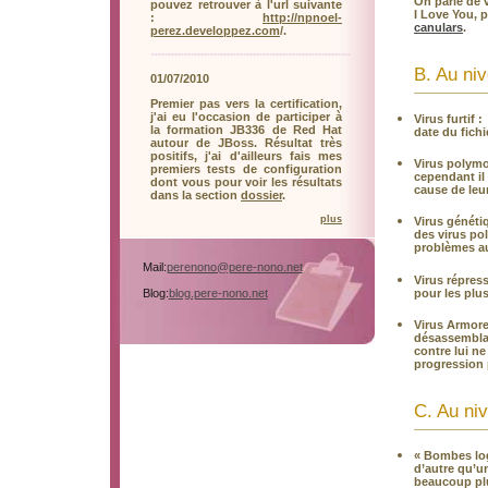
On parle de 
pouvez retrouver à l'url suivante
I Love You, p
:
http://npnoel-
canulars
.
perez.developpez.com
/.
B. Au niv
01/07/2010
Premier pas vers la certification,
j'ai eu l'occasion de participer à
Virus furtif :
la formation JB336 de Red Hat
date du fichi
autour de JBoss. Résultat très
positifs, j'ai d'ailleurs fais mes
Virus polymo
premiers tests de configuration
cependant il 
dont vous pour voir les résultats
cause de leu
dans la section
dossier
.
plus
Virus généti
des virus po
problèmes aux
Mail:
perenono@pere-nono.net
Virus répress
pour les plus
Blog:
blog.pere-nono.net
Virus Armore
désassemblag
contre lui n
progression
C. Au niv
« Bombes log
d’autre qu’u
beaucoup plu