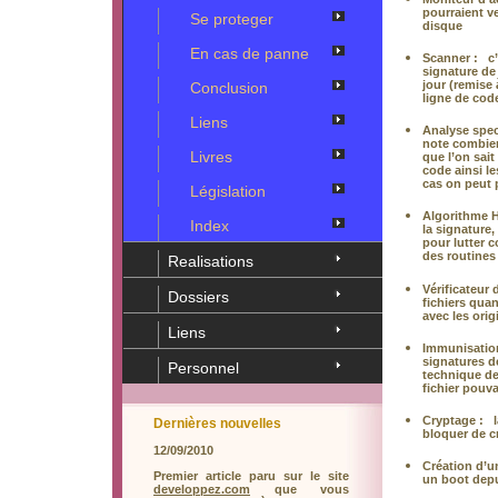
pourraient v
Se proteger
disque
En cas de panne
Scanner :
c’e
signature de
jour (remise
Conclusion
ligne de cod
Liens
Analyse spec
note combien
Livres
que l’on sait
code ainsi l
cas on peut p
Législation
Algorithme H
Index
la signature,
pour lutter 
des routines
Realisations
Vérificateur 
Dossiers
fichiers qua
avec les orig
Liens
Immunisatio
signatures de
Personnel
technique de
fichier pouva
Cryptage :
l
Dernières nouvelles
bloquer de c
12/09/2010
Création d’u
Premier article paru sur le site
un boot depu
developpez.com
que vous