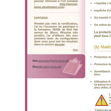
pouvez retrouver à l'url suivante
« barrière » 
:
http://npnoel-
perez.developpez.com
/.
empêche d’ac
On interdit l
01/07/2010
Premier pas vers la certification,
On utilise d
j'ai eu l'occasion de participer à
la formation JB336 de Red Hat
La protect
autour de JBoss. Résultat très
peut tous l
positifs, j'ai d'ailleurs fais mes
premiers tests de configuration
dont vous pour voir les résultats
dans la section
dossier
.
(b) Matér
plus
Protection e
Mail:
perenono@pere-nono.net
Protection d
Blog:
blog.pere-nono.net
Surveillance
bios.
Utilisation d
se passe et e
plus chère, d
L
m
c
m
Contre les a