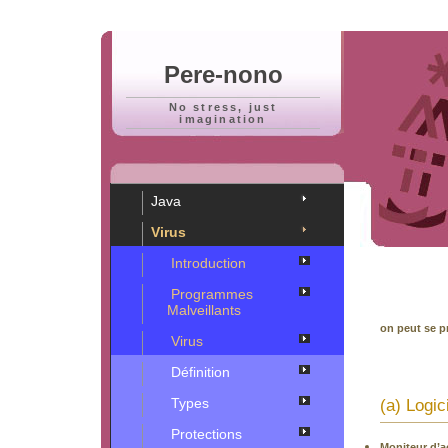
Pere-nono
No stress, just
imagination
Java
Virus
Introduction
Programmes
Malveillants
on peut se pr
Virus
Définition
Types
(a) Logic
Protections
Moniteur d’ac