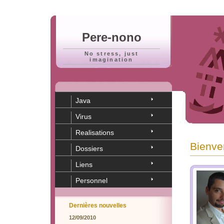
Pere-nono
No stress, just
imagination
Java
Virus
Realisations
Bienve
Dossiers
Liens
Personnel
Dernières nouvelles
12/09/2010