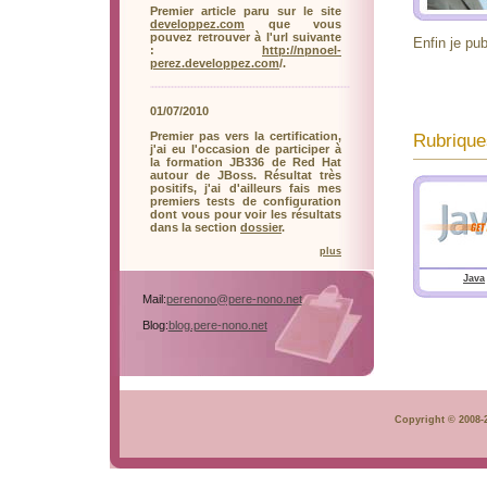
Premier article paru sur le site
developpez.com
que vous
pouvez retrouver à l'url suivante
Enfin je pub
:
http://npnoel-
perez.developpez.com
/.
01/07/2010
Premier pas vers la certification,
Rubrique
j'ai eu l'occasion de participer à
la formation JB336 de Red Hat
autour de JBoss. Résultat très
positifs, j'ai d'ailleurs fais mes
premiers tests de configuration
dont vous pour voir les résultats
dans la section
dossier
.
plus
Java
Mail:
perenono@pere-nono.net
Blog:
blog.pere-nono.net
Copyright © 2008-2